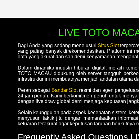
LIVE TOTO MACAU:
Bagi Anda yang sedang menelusuri
Situs Slot
terperca
yang paling banyak direkomendasikan. Platform ini m
data yang akurat dan sah demi kenyamanan menganali
Dalam dinamika industri hiburan digital, meraih ke
TOTO MACAU didukung oleh server tangguh berkecepat
infrastruktur ini membuatnya menjadi andalan utama
Peran sebagai
Bandar Slot
resmi dan agen pengeluara
24 jam penuh. Kami berkomitmen penuh untuk menyajika
dengan live draw global demi menjaga kepuasan jang
Selain keunggulan pada aspek kecepatan sistem, keters
menyusun taktik jitu dengan memanfaatkan informas
keluaran terakurat agar keputusan taruhan berikutnya m
Frequently Asked Questions