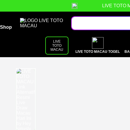
LIVE TOTO MACAU: Link Al
Shop
LIVE
TOTO
MACAU
LIVE TOTO MACAU TOGEL
BA