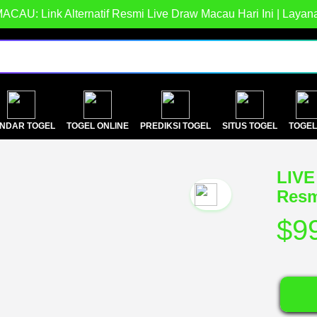
ternatif Resmi Live Draw Macau Hari Ini | Layanan Premium 
NDAR TOGEL
TOGEL ONLINE
PREDIKSI TOGEL
SITUS TOGEL
TOGEL
LIVE
Resm
`2
$9